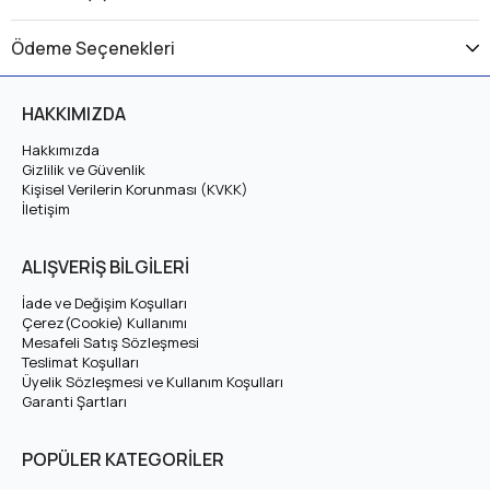
Üretici Garantili
Ödeme Seçenekleri
Voltpil 72V 200Ah LiFePO4 Akü, kurşun-asit ve jel akülere
kıyasla çok daha uzun ömürlü, hafif ve bakım gerektirmeyen
HAKKIMIZDA
bir
derin döngü LiFePO4 aküsüdür
. Voltpil 72V 200Ah
LiFePO4 Akü, güneş enerjisi sistemlerinden karavan ve
Hakkımızda
Gizlilik ve Güvenlik
teknelere kadar geniş bir kullanım alanında güvenle kullanılır.
Kişisel Verilerin Korunması (KVKK)
İletişim
Voltpil 72V 200Ah LiFePO4 Akü Teknik
Özellikleri
ALIŞVERİŞ BİLGİLERİ
İade ve Değişim Koşulları
Nominal Voltaj
76,8V
Çerez(Cookie) Kullanımı
Mesafeli Satış Sözleşmesi
Teslimat Koşulları
Tam Şarj Voltajı
87,6V
Üyelik Sözleşmesi ve Kullanım Koşulları
Garanti Şartları
Kapasite
200 Ah
POPÜLER KATEGORİLER
Hücre Dizilimi
24S