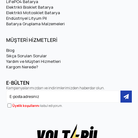
LiFePO4 Batarya
Elektrikli Bisiklet Batarya
Elektrikli Motosiklet Batarya
Standart Silindirik 32700
Hücre Tipi
Endüstriyel Lityum Pil
LiFePO4
Batarya Gruplama Malzemeleri
2000+ Döngü (yaklaşık
MÜŞTERİ HİZMETLERİ
Çevrim Ömrü
10 yıl)
Blog
Sıkça Sorulan Sorular
Maksimum Şarj Akımı
50A
Yardım ve Müşteri Hizmetleri
Kargom Nerede?
300A BMS — Maksimum
BMS / Maksimum Deşarj
300A Deşarj
E-BÜLTEN
Kampanyalarımızdan ve indirimlerimizden haberdar olun.
Voltpil 72V 200Ah LiFePO4 Akü Kullanım
Üyelik koşullarını
kabul ediyorum.
Avantajları
Voltpil 72V 200Ah LiFePO4 Akü, enerji depolama
uygulamalarında şu başlıca avantajları sunar: