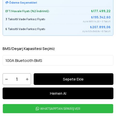
💳 Ödeme Seçenekleri
₺177.499,22
EFT/Havale Fiyatı (%2 İndirimli):
₺195.342,60
3 Taksitli Vade Farksız Fiyatı:
Aylık ₺65.114,20 × 3 Taksit
₺207.899,06
6 Taksitli Vade Farksız Fiyatı:
Aylık ₺34.649,84 × 6 Taksit
BMS/Deşarj Kapasitesi Seçiniz
WHATSAPPTAN SİPARİŞ VER