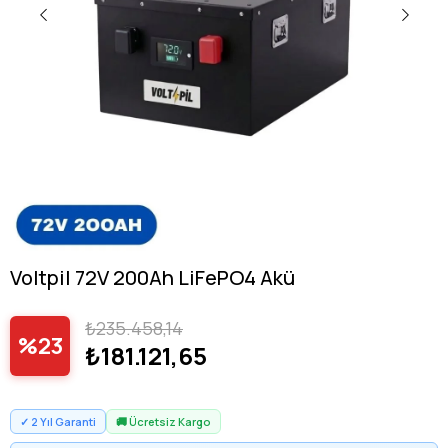
Voltpil 72V 200Ah LiFePO4 Akü
₺235.458,14
23
₺181.121,65
✓ 2 Yıl Garanti
🚚 Ücretsiz Kargo