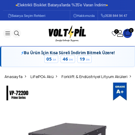
Elektrikli Bisiklet Batarya'larda %35'e Varan İndirim
El
Batarya Seçim Rehberi
Hakkımızda
0
538 844 94 47
0
0
⚡
Bu Ürün İçin Kısa Süreli İndirim Bitmek Üzere!
05
46
19
:
:
SA
DK
SN
Anasayfa
LiFePO4 Akü
Forklift & Endüstriyel Lityum Aküleri