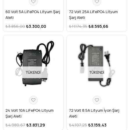
60 Volt 5A LiFePO4 Lityum Şarj
72 Volt 25A LiFePO4 Lityum
Aleti
Şarj Aleti
₺3.856,00
₺3.300,00
₺11.174,35
₺8.595,66
TÜKENDI
TÜKENDI
24 Volt 10A LiFePO4 Lityum
72 Volt 8.5A Lityum İyon Şarj
Şarj Aleti
Aleti
₺4.980,67
₺3.831,29
₺4.107,25
₺3.159,43