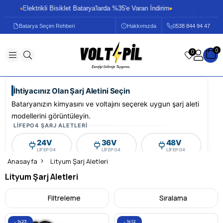
Elektrikli Bisiklet Batarya'larda %35'e Varan İndirim
Elekt
Batarya Seçim Rehberi
Hakkımızda
0
538 844 94 47
0
0
İhtiyacınız Olan Şarj Aletini Seçin
Bataryanızın kimyasını ve voltajını seçerek uygun şarj aleti
modellerini görüntüleyin.
LIFEPO4 ŞARJ ALETLERI
24V
36V
48V
LIFEPO4
LIFEPO4
LIFEPO4
Anasayfa
Lityum Şarj Aletleri
60V
72V
Lityum Şarj Aletleri
LIFEPO4
LIFEPO4
Filtreleme
Sıralama
LITYUM İYON ŞARJ ALETLERI
36V
72V
%23
%12
LI-İYON
LI-İYON