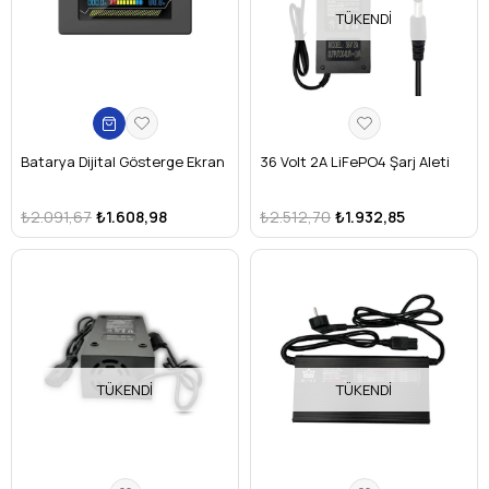
TÜKENDI
Batarya Dijital Gösterge Ekran
36 Volt 2A LiFePO4 Şarj Aleti
₺2.091,67
₺1.608,98
₺2.512,70
₺1.932,85
TÜKENDI
TÜKENDI