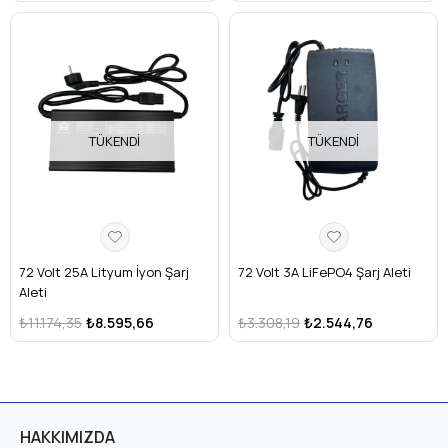
TÜKENDI
TÜKENDI
72 Volt 25A Lityum İyon Şarj
72 Volt 3A LiFePO4 Şarj Aleti
Aleti
₺11.174,35
₺8.595,66
₺3.308,19
₺2.544,76
HAKKIMIZDA