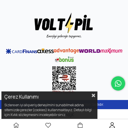
Çerez Kullanımı
© 2026
voltpilbatarya.com
- Tüm Hakları Saklıdır.
Sizlere en iyi alışveriş deneyimini sunabilmek adına
sitemizde çerezler(cookies) kullanmaktayız. Detaylı bilgi
için Kvkk sözleşmesini inceleyebilirsiniz.