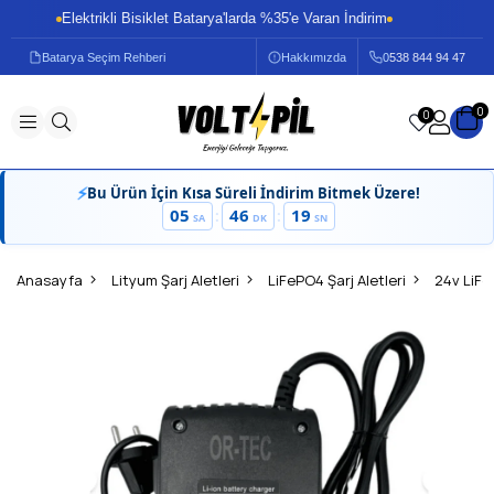
Elektrikli Bisiklet Batarya'larda %35'e Varan İndirim
El
Batarya Seçim Rehberi
Hakkımızda
0
538 844 94 47
0
0
⚡
Bu Ürün İçin Kısa Süreli İndirim Bitmek Üzere!
05
46
19
:
:
SA
DK
SN
Anasayfa
Lityum Şarj Aletleri
LiFePO4 Şarj Aletleri
24v LiFe