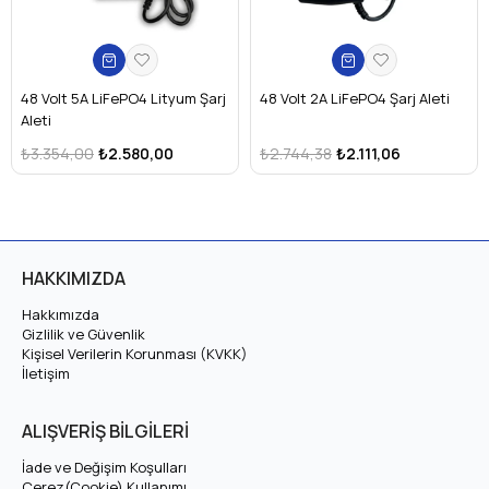
48 Volt 5A LiFePO4 Lityum Şarj
48 Volt 2A LiFePO4 Şarj Aleti
Aleti
₺3.354,00
₺2.580,00
₺2.744,38
₺2.111,06
HAKKIMIZDA
Hakkımızda
Gizlilik ve Güvenlik
Kişisel Verilerin Korunması (KVKK)
İletişim
ALIŞVERİŞ BİLGİLERİ
İade ve Değişim Koşulları
Çerez(Cookie) Kullanımı