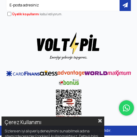
Üyelik koşullarını
kabul ediyorum.
Çerez Kullanımı
© 2026
voltpilbatarya.com
- Tüm Hakları Saklıdır.
Sizlere en iyi alışveriş deneyimini sunabilmek adına
sitemizde çerezler(cookies) kullanmaktayız. Detaylı bilgi