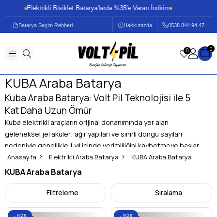
Elektrikli Bisiklet Batarya'larda %35'e Varan İndirim
El
Batarya Seçim Rehberi
Hakkımızda
0
538 844 94 47
0
0
KUBA Araba Batarya
Kuba Araba Batarya: Volt Pil Teknolojisi ile 5
Kat Daha Uzun Ömür
Kuba elektrikli araçların orijinal donanımında yer alan
geleneksel jel aküler; ağır yapıları ve sınırlı döngü sayıları
nedeniyle genellikle 1 yıl içinde verimliliğini kaybetmeye başlar.
Volt Pil
Anasayfa
olarak sunduğumuz
Elektrikli Araba Batarya
LiFePO4 (Lityum Demir Fosfat)
KUBA Araba Batarya
batarya çözümleri, bu tabloyu tamamen değiştiriyor. Orijinal
KUBA Araba Batarya
bataryalar 1 yıl ömür sunarken, Volt Pil üretimi güçlendirilmiş
LiFePO4 paketlerimiz
5 yıla varan kullanım ömrü
ile aracınızın
Filtreleme
Sıralama
değerine değer katar.
Neden Jel Akü Yerine Volt Pil LiFePO4 Batarya Tercih
%23
%23