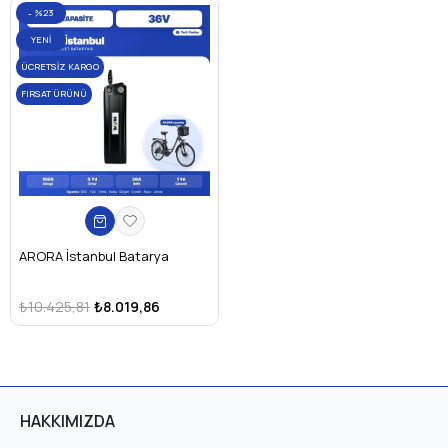
%23
YENI
ÜRÜN
ÜCRETSIZ KARGO
FIRSAT ÜRÜNÜ
ARORA İstanbul Batarya
₺10.425,81
₺8.019,86
HAKKIMIZDA