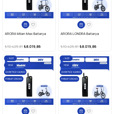
ARORA Milan Max Batarya
ARORA LONDRA Batarya
₺10.425,81
₺8.019,86
₺10.425,81
₺8.019,86
%23
%23
YENI
YENI
ÜRÜN
ÜRÜN
ÜCRETSIZ KARGO
ÜCRETSIZ KARGO
FIRSAT ÜRÜNÜ
FIRSAT ÜRÜNÜ