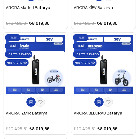
ARORA Madrid Batarya
ARORA KİEV Batarya
₺10.425,81
₺8.019,86
₺10.425,81
₺8.019,86
%23
%23
YENI
YENI
ÜRÜN
ÜRÜN
ÜCRETSIZ KARGO
ÜCRETSIZ KARGO
FIRSAT ÜRÜNÜ
FIRSAT ÜRÜNÜ
ARORA İZMİR Batarya
ARORA BELGRAD Batarya
₺10.425,81
₺8.019,86
₺10.425,81
₺8.019,86