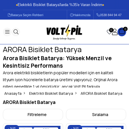
Elektrikli Bisiklet Batarya'larda %35'e Varan İndirim
E
Batarya Seçim Rehberi
Hakkımızda
0
538 844 94 47
0
0
ARORA Bisiklet Batarya
Arora Bisiklet Batarya: Yüksek Menzil ve
Kesintisiz Performans
Arora elektrikli bisikletlerin popüler modelleri için en kaliteli
lityum iyon hücrelerle batarya üretimi yapıyoruz. Orijinal Arora
pilleri genellikle 1 yıl ömürlüdür; ancak Volt Pil farkıyla
ürettiğimiz paketler
Anasayfa
Elektrikli Bisiklet Batarya
5 yıl boyunca
yüksek performansla çalışır.
ARORA Bisiklet Batarya
Güçlendirilmiş 36V 20Ah gibi seçeneklerimizle, Arora
ARORA Bisiklet Batarya
bisikletinizin menzilini ikiye katlayabilirsiniz. Amper (Ah)
artırmak bisikletin motoruna veya beynine asla zarar vermez;
Filtreleme
Sıralama
sadece enerji kapasitenizi artırır. Sipariş verdiğiniz model,
Arora kasanızla
%100 uyumlu
şekilde adresinize ulaştırılır.
%23
%23