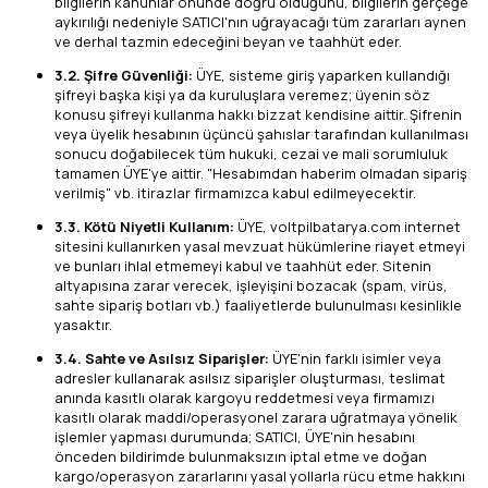
bilgilerin kanunlar önünde doğru olduğunu, bilgilerin gerçeğe
aykırılığı nedeniyle SATICI'nın uğrayacağı tüm zararları aynen
ve derhal tazmin edeceğini beyan ve taahhüt eder.
3.2. Şifre Güvenliği:
ÜYE, sisteme giriş yaparken kullandığı
şifreyi başka kişi ya da kuruluşlara veremez; üyenin söz
konusu şifreyi kullanma hakkı bizzat kendisine aittir. Şifrenin
veya üyelik hesabının üçüncü şahıslar tarafından kullanılması
sonucu doğabilecek tüm hukuki, cezai ve mali sorumluluk
tamamen ÜYE'ye aittir. "Hesabımdan haberim olmadan sipariş
verilmiş" vb. itirazlar firmamızca kabul edilmeyecektir.
3.3. Kötü Niyetli Kullanım:
ÜYE, voltpilbatarya.com internet
sitesini kullanırken yasal mevzuat hükümlerine riayet etmeyi
ve bunları ihlal etmemeyi kabul ve taahhüt eder. Sitenin
altyapısına zarar verecek, işleyişini bozacak (spam, virüs,
sahte sipariş botları vb.) faaliyetlerde bulunulması kesinlikle
yasaktır.
3.4. Sahte ve Asılsız Siparişler:
ÜYE'nin farklı isimler veya
adresler kullanarak asılsız siparişler oluşturması, teslimat
anında kasıtlı olarak kargoyu reddetmesi veya firmamızı
kasıtlı olarak maddi/operasyonel zarara uğratmaya yönelik
işlemler yapması durumunda; SATICI, ÜYE'nin hesabını
önceden bildirimde bulunmaksızın iptal etme ve doğan
kargo/operasyon zararlarını yasal yollarla rücu etme hakkını