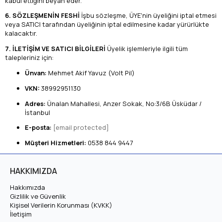
kabul ettiğini beyan eder.
6. SÖZLEŞMENİN FESHİ
İşbu sözleşme, ÜYE'nin üyeliğini iptal etmesi
veya SATICI tarafından üyeliğinin iptal edilmesine kadar yürürlükte
kalacaktır.
7. İLETİŞİM VE SATICI BİLGİLERİ
Üyelik işlemleriyle ilgili tüm
talepleriniz için:
Ünvan:
Mehmet Akif Yavuz (Volt Pil)
VKN:
38992951130
Adres:
Ünalan Mahallesi, Anzer Sokak, No:3/6B Üsküdar /
İstanbul
E-posta:
[email protected]
Müşteri Hizmetleri:
0538 844 9447
HAKKIMIZDA
Hakkımızda
Gizlilik ve Güvenlik
Kişisel Verilerin Korunması (KVKK)
İletişim