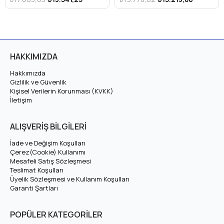
24 Volt 54 Ah LiFePO4 Batarya
24 Volt 60 Ah LiFePO4 Batarya
₺22.043,82
₺16.956,78
₺24.309,42
₺18.699,56