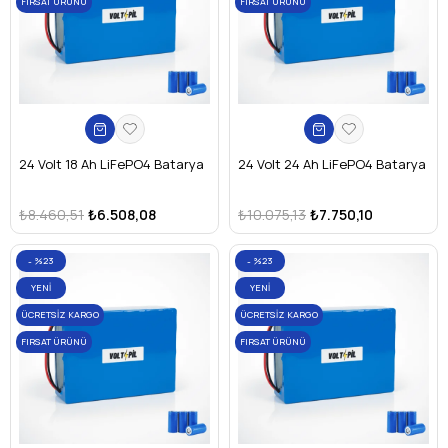
FIRSAT ÜRÜNÜ
FIRSAT ÜRÜNÜ
24 Volt 18 Ah LiFePO4 Batarya
24 Volt 24 Ah LiFePO4 Batarya
₺8.460,51
₺6.508,08
₺10.075,13
₺7.750,10
%23
%23
YENI
YENI
ÜRÜN
ÜRÜN
ÜCRETSIZ KARGO
ÜCRETSIZ KARGO
FIRSAT ÜRÜNÜ
FIRSAT ÜRÜNÜ