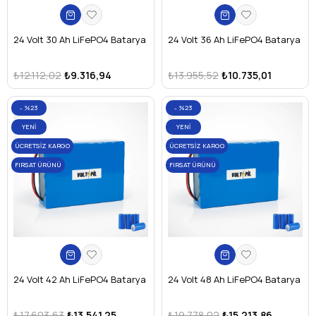
24 Volt 30 Ah LiFePO4 Batarya
24 Volt 36 Ah LiFePO4 Batarya
₺12.112,02
₺9.316,94
₺13.955,52
₺10.735,01
%23
%23
YENI
YENI
ÜRÜN
ÜRÜN
ÜCRETSIZ KARGO
ÜCRETSIZ KARGO
FIRSAT ÜRÜNÜ
FIRSAT ÜRÜNÜ
24 Volt 42 Ah LiFePO4 Batarya
24 Volt 48 Ah LiFePO4 Batarya
₺17.603,63
₺13.541,25
₺19.778,02
₺15.213,86