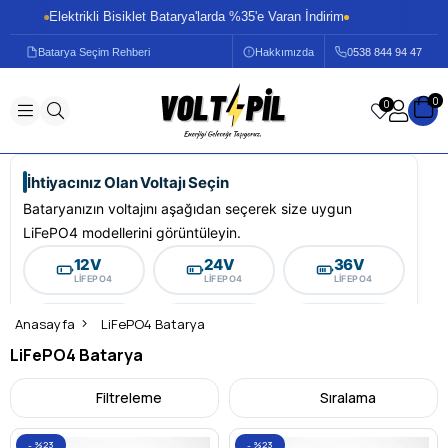
Elektrikli Bisiklet Batarya'larda %35'e Varan İndirim
Elekt
Batarya Seçim Rehberi
Hakkımızda
0
538 844 94 47
0
0
İhtiyacınız Olan Voltajı Seçin
Bataryanızın voltajını aşağıdan seçerek size uygun
LiFePO4 modellerini görüntüleyin.
12V
24V
36V
LIFEPO4
LIFEPO4
LIFEPO4
48V
60V
72V
Anasayfa
LiFePO4 Batarya
LIFEPO4
LIFEPO4
LIFEPO4
LiFePO4 Batarya
LiFePO4 Batarya
Filtreleme
Sıralama
LiFePO4 batarya, lityum demir fosfat teknolojisiyle enerji
%23
%23