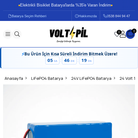
Elektrikli Bisiklet Batarya'larda %35'e Varan İndirim
Batarya Seçim Rehberi
Hakkımızda
0
538 844 94 47
0
0
⚡
Bu Ürün İçin Kısa Süreli İndirim Bitmek Üzere!
05
46
19
:
:
SA
DK
SN
Anasayfa
LiFePO4 Batarya
24V LiFePO4 Batarya
24 Volt 1