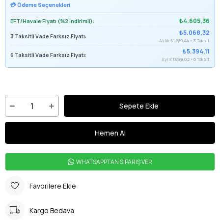
💳 Ödeme Seçenekleri
₺4.605,36
EFT/Havale Fiyatı (%2 İndirimli):
₺5.068,32
3 Taksitli Vade Farksız Fiyatı:
Aylık ₺1.689,44 × 3 Taksit
₺5.394,11
6 Taksitli Vade Farksız Fiyatı:
Aylık ₺899,02 × 6 Taksit
WHATSAPPTAN SİPARİŞ VER
Favorilere Ekle
Kargo Bedava