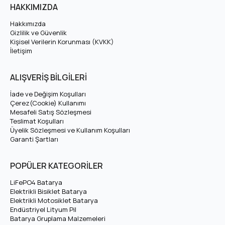
Bu Batarya Paketi
, İhtiyacınıza bağlı olarak farklı boyutlarda
HAKKIMIZDA
üretilebilir. Sipariş vermeden önce Batarya Paketinizi
Hakkımızda
koyacağınız yerin
ölçüleri
ve
Soket Bağlantıları
için Tıklayarak
Gizlilik ve Güvenlik
Kişisel Verilerin Korunması (KVKK)
İletişim
ALIŞVERİŞ BİLGİLERİ
hattımızdan
Müşteri Temsilcimiz
ile Batarya Paketinizin
aracınıza tam uyumlu olduğunu teyit etmek için irtibata geçiniz.
İade ve Değişim Koşulları
Bataryanız, kullanımınıza tam uyum sağlayacak şekilde özel
Çerez(Cookie) Kullanımı
Mesafeli Satış Sözleşmesi
olarak hazırlanır.
Teslimat Koşulları
Üyelik Sözleşmesi ve Kullanım Koşulları
Teknik Detaylar:
Garanti Şartları
Kullanılan Pil:
6000 mAh LiFePO4 Hücre
Kullanılan Bms:
8S 40A LiFePO4 BMS
POPÜLER KATEGORİLER
Maksimum Dolu Voltaj:
29.2 Volt
Boşaltma Voltajı:
20 Volt
LiFePO4 Batarya
Ömür:
2000-3000 döngü
Elektrikli Bisiklet Batarya
Maksimum Deşarj Akımı:
40 A
Elektrikli Motosiklet Batarya
Endüstriyel Lityum Pil
Maksimum Şarj Akımı:
15A
Batarya Gruplama Malzemeleri