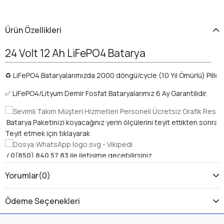
Ürün Özellikleri
24 Volt 12 Ah LiFePO4 Batarya
♻️ LiFePO4 Bataryalarımızda 2000 döngü/cycle (10 Yıl Ömürlü) Piller 
 Batarya Paketinizi koyacağınız yerin ölçülerini teyit ettikten sonra sip
Teyit etmek için tıklayarak 
 / 
0(850) 840 57 83
 ile iletişime geçebilirsiniz.
Yorumlar
(0)
Bu Batarya Paketi Cihazıma Uyacak Mı?
Ödeme Seçenekleri