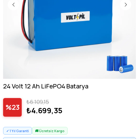
24 Volt 12 Ah LiFePO4 Batarya
₺6.109,15
23
₺4.699,35
✓ 1 Yıl Garanti
🚚 Ücretsiz Kargo