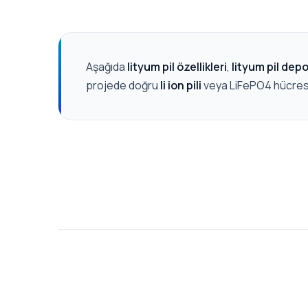
Aşağıda
lityum pil özellikleri
,
lityum pil dep
projede doğru
li ion pili
veya LiFePO4 hücresini