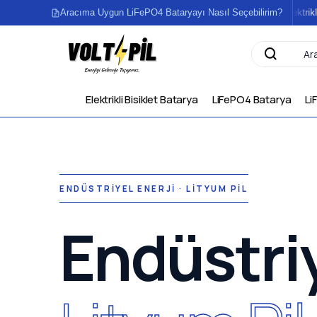
Aracıma Uygun LiFePO4 Bataryayı Nasıl Seçebilirim?
Elektrikli Bi
Elektrikli Bisiklet Batarya
LiFePO4 Batarya
Li
ENDÜSTRİYEL ENERJİ · LİTYUM PİL
Endüstri