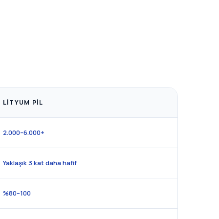
LITYUM PIL
2.000–6.000+
Yaklaşık 3 kat daha hafif
%80–100