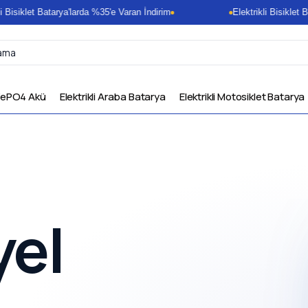
siklet Batarya'larda %35'e Varan İndirim
Elektrikli Bisiklet Bata
FePO4 Akü
Elektrikli Araba Batarya
Elektrikli Motosiklet Batarya
yel