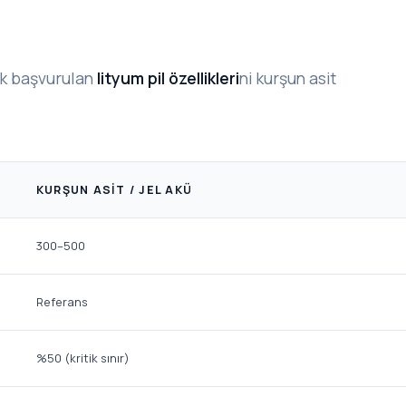
sık başvurulan
lityum pil özellikleri
ni kurşun asit
KURŞUN ASIT / JEL AKÜ
300–500
Referans
%50 (kritik sınır)