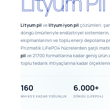
Lityum Pil
Lityum pil
ve
lityum iyon pil
çözümleri; şarj
döngü ömürleriyle endüstriyel sistemlerin
ekipmanlarının ve toplu enerji depolama pr
Prizmatik LiFePO4 hücrelerden şarjlı matka
pil
ve 21700 formatlarına kadar geniş ürün ai
toplu tedarik ihtiyaçlarına kadar ölçeklenir
160
6.000+
WH/KG’E KADAR YOĞUNLUK
DÖNGÜ (LIFEPO4)