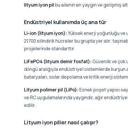
lityum iyon pil
bu ailenin en yaygın ve gelişmiş alt 
Endüstriyel kullanımda üç ana tür
Li-ion (lityum iyon):
Yüksek enerji yoğunluğu ve 
21700 silindirik hücreler bu grupta yer alır; taşına
projelerinde standarttır.
LiFePO4 (lityum demir fosfat):
Güvenlik ve çok u
döngü aralığıyla endüstriyel sistemlerde kurşun a
bataryaları, solar depolama ve kritik enerji sistem
Lityum polimer pil (LiPo):
Esnek poşet yapısı say
ve RC uygulamalarında yaygındır, ağır endüstriye
edilir.
Lityum iyon piller nasıl çalışır?