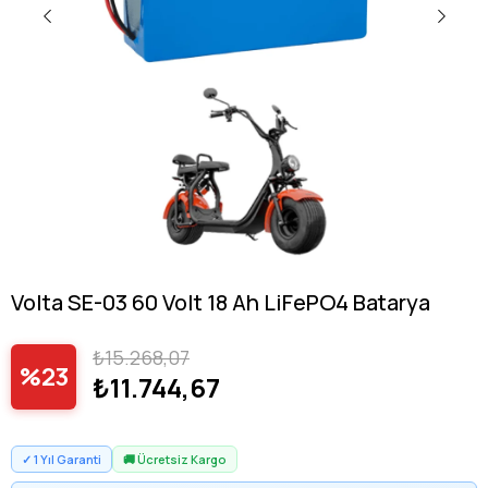
Volta SE-03 60 Volt 18 Ah LiFePO4 Batarya
₺15.268,07
23
₺11.744,67
✓ 1 Yıl Garanti
🚚 Ücretsiz Kargo