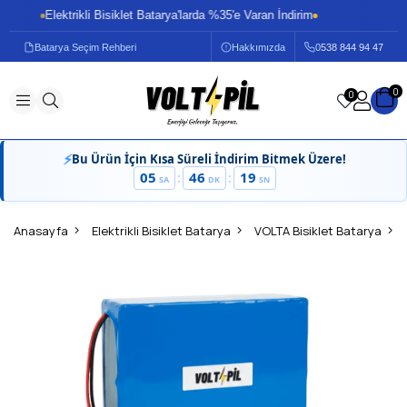
Elektrikli Bisiklet Batarya'larda %35'e Varan İndirim
Ele
Batarya Seçim Rehberi
Hakkımızda
0
538 844 94 47
0
0
⚡
Bu Ürün İçin Kısa Süreli İndirim Bitmek Üzere!
05
46
19
:
:
SA
DK
SN
Anasayfa
Elektrikli Bisiklet Batarya
VOLTA Bisiklet Batarya