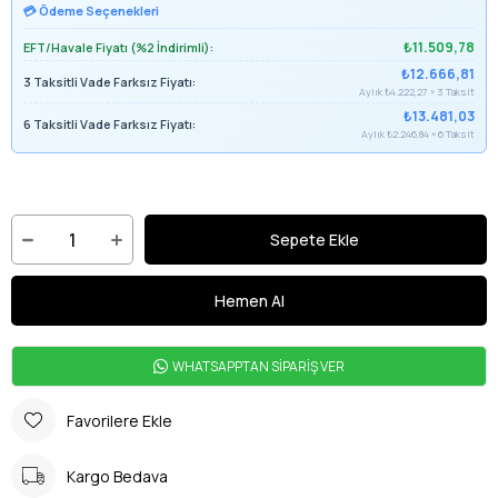
💳 Ödeme Seçenekleri
₺11.509,78
EFT/Havale Fiyatı (%2 İndirimli):
₺12.666,81
3 Taksitli Vade Farksız Fiyatı:
Aylık ₺4.222,27 × 3 Taksit
₺13.481,03
6 Taksitli Vade Farksız Fiyatı:
Aylık ₺2.246,84 × 6 Taksit
WHATSAPPTAN SİPARİŞ VER
Favorilere Ekle
Kargo Bedava