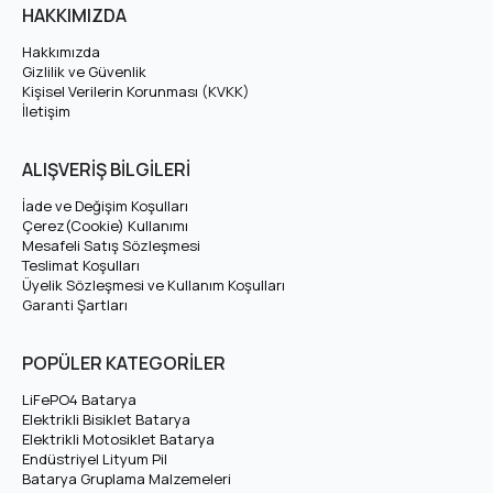
HAKKIMIZDA
2000 döngü ömre sahip yerli üretim bir
LiFePO4 (Lityum
Demir Fosfat) batarya
paketidir. Aşağıda Volta SE-03 60 Volt
Hakkımızda
Gizlilik ve Güvenlik
18 Ah LiFePO4 Batarya için teknik özellikleri, kullanım
Kişisel Verilerin Korunması (KVKK)
avantajlarını ve uyumlu araç modellerini bulabilirsiniz.
İletişim
Volta SE-03 60 Volt 18 Ah LiFePO4 Batarya
ALIŞVERİŞ BİLGİLERİ
Teknik Özellikleri
İade ve Değişim Koşulları
Çerez(Cookie) Kullanımı
Mesafeli Satış Sözleşmesi
Sistem Voltajı
60V (Nominal 64V)
Teslimat Koşulları
Üyelik Sözleşmesi ve Kullanım Koşulları
Garanti Şartları
Tam Şarj Voltajı
73V
POPÜLER KATEGORİLER
Amper (Ah)
18 Ah
LiFePO4 Batarya
Hücre Dizilimi
20S
Elektrikli Bisiklet Batarya
Elektrikli Motosiklet Batarya
Endüstriyel Lityum Pil
LiFePO4 — 32700
Batarya Gruplama Malzemeleri
Hücre Tipi