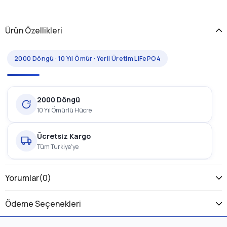
Ürün Özellikleri
2000 Döngü · 10 Yıl Ömür · Yerli Üretim LiFePO4
2000 Döngü
10 Yıl Ömürlü Hücre
Ücretsiz Kargo
Tüm Türkiye'ye
1 Yıl Garanti
Yorumlar
(0)
Üretici Garantili
Ödeme Seçenekleri
Volta SE-03 60 Volt 18 Ah LiFePO4 Batarya, elektrikli
motosiklet, scooter ve enerji sistemleri için tasarlanmış,