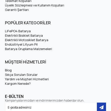
Teslimat Koşulları
Üyelik Sözleşmesi ve Kullanım Koşulları
Garanti Şartları
Tam Şarj Voltajı
87,6V
POPÜLER KATEGORİLER
Amper (Ah)
Varyasyonlardan Seçiniz
LiFePO4 Batarya
Hücre Dizilimi
24S
Elektrikli Bisiklet Batarya
Elektrikli Motosiklet Batarya
Endüstriyel Lityum Pil
LiFePO4 — 32700
Batarya Gruplama Malzemeleri
Hücre Tipi
(Silindirik)
MÜŞTERİ HİZMETLERİ
2000+ Döngü (yaklaşık
Çevrim Ömrü
Blog
10 yıl)
Sıkça Sorulan Sorular
Yardım ve Müşteri Hizmetleri
Maksimum Şarj Akımı
10A
Kargom Nerede?
50A BMS — Maksimum
E-BÜLTEN
BMS / Maksimum Deşarj
Kampanyalarımızdan ve indirimlerimizden haberdar olun.
50A Deşarj