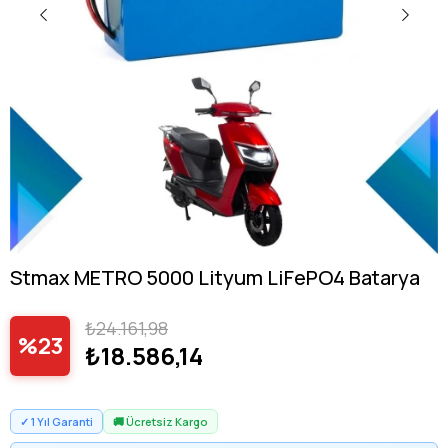
Stmax METRO 5000 Lityum LiFePO4 Batarya
₺24.161,98
23
₺18.586,14
✓ 1 Yıl Garanti
🚚 Ücretsiz Kargo