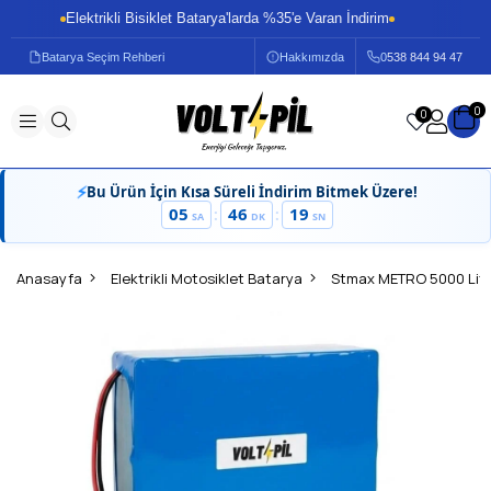
Elektrikli Bisiklet Batarya'larda %35'e Varan İndirim
E
Batarya Seçim Rehberi
Hakkımızda
0
538 844 94 47
0
0
⚡
Bu Ürün İçin Kısa Süreli İndirim Bitmek Üzere!
05
46
19
:
:
SA
DK
SN
Anasayfa
Elektrikli Motosiklet Batarya
Stmax METRO 5000 Lit