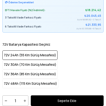
💳 Ödeme Seçenekleri
₺18.214,42
EFT/Havale Fiyatı (%2 İndirimli):
₺20.045,45
3 Taksitli Vade Farksız Fiyatı:
Aylık ₺6.681,82 × 3 Taksit
₺21.333,95
6 Taksitli Vade Farksız Fiyatı:
Aylık ₺3.555,66 × 6 Taksit
72V Batarya Kapasitesi Seçiniz
72V 24Ah (55 Km Sürüş Mesafesi)
72V 30Ah (70 Km Sürüş Mesafesi)
72V 36Ah (85 Km Sürüş Mesafesi)
72V 48Ah (115 Km Sürüş Mesafesi)