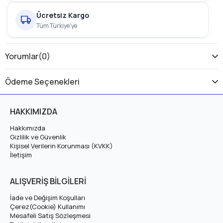
Ücretsiz Kargo
Tüm Türkiye'ye
1 Yıl Garanti
Yorumlar
(0)
Üretici Garantili
Ödeme Seçenekleri
Stmax METRO 5000 Lityum LiFePO4 Batarya, elektrikli
motosiklet ve yüksek voltajlı sistemler için tasarlanmış, 2000
HAKKIMIZDA
döngü ömre sahip yerli üretim bir
LiFePO4 (Lityum Demir
Fosfat) batarya
paketidir. Aşağıda Stmax METRO 5000
Hakkımızda
Gizlilik ve Güvenlik
Lityum LiFePO4 Batarya için teknik özellikleri, kullanım
Kişisel Verilerin Korunması (KVKK)
avantajlarını ve uyumlu araç modellerini bulabilirsiniz.
İletişim
Stmax METRO 5000 Lityum LiFePO4 Batarya
ALIŞVERİŞ BİLGİLERİ
Teknik Özellikleri
İade ve Değişim Koşulları
Çerez(Cookie) Kullanımı
Mesafeli Satış Sözleşmesi
Sistem Voltajı
72V (Nominal 76,8V)