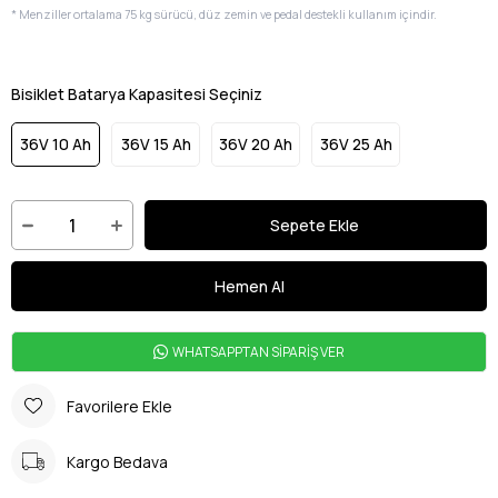
* Menziller ortalama 75 kg sürücü, düz zemin ve pedal destekli kullanım içindir.
Bisiklet Batarya Kapasitesi Seçiniz
36V 10 Ah
36V 15 Ah
36V 20 Ah
36V 25 Ah
WHATSAPPTAN SİPARİŞ VER
Favorilere Ekle
Kargo Bedava