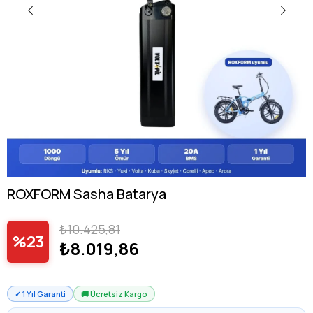
ROXFORM Sasha Batarya
₺10.425,81
23
₺8.019,86
✓ 1 Yıl Garanti
🚚 Ücretsiz Kargo