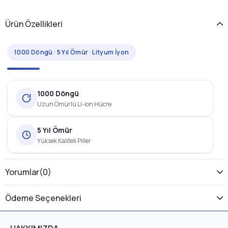
Ürün Özellikleri
1000 Döngü · 5 Yıl Ömür · Lityum İyon
1000 Döngü
Uzun Ömürlü Li-ion Hücre
5 Yıl Ömür
Yüksek Kaliteli Piller
1 Yıl Garanti
Yorumlar
(0)
Üretici Garantili
Ödeme Seçenekleri
ROXFORM Sasha Batarya, elektrikli bisikletler için geliştirilmiş,
1000 şarj döngüsü ve yaklaşık 5 yıl ömre sahip bir
lityum iyon