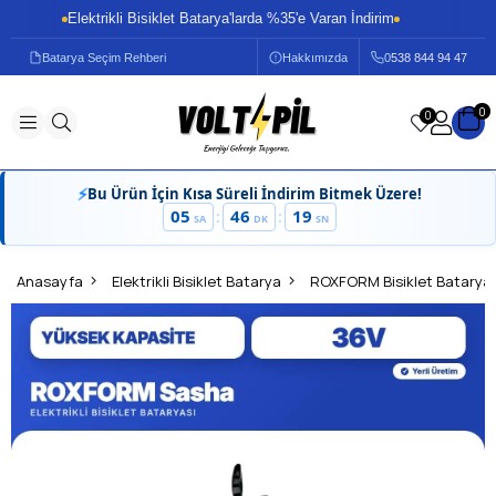
Elektrikli Bisiklet Batarya'larda %35'e Varan İndirim
E
Batarya Seçim Rehberi
Hakkımızda
0
538 844 94 47
0
0
⚡
Bu Ürün İçin Kısa Süreli İndirim Bitmek Üzere!
05
46
19
:
:
SA
DK
SN
Anasayfa
Elektrikli Bisiklet Batarya
ROXFORM Bisiklet Batarya