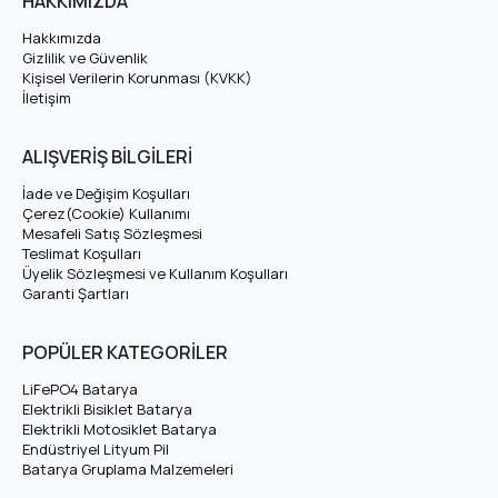
HAKKIMIZDA
(Li-ion) batarya
paketidir. ROXFORM Sasha Batarya için
teknik özellikleri, avantajları ve uyumluluk bilgilerini aşağıda
Hakkımızda
Gizlilik ve Güvenlik
bulabilirsiniz.
Kişisel Verilerin Korunması (KVKK)
İletişim
ROXFORM Sasha Batarya Teknik Özellikleri
ALIŞVERİŞ BİLGİLERİ
Nominal Voltaj
36V
İade ve Değişim Koşulları
Çerez(Cookie) Kullanımı
Mesafeli Satış Sözleşmesi
Tam Şarj Voltajı
42V
Teslimat Koşulları
Üyelik Sözleşmesi ve Kullanım Koşulları
Amper (Ah)
Varyasyonlardan Seçiniz
Garanti Şartları
Hücre Dizilimi
10S
POPÜLER KATEGORİLER
LiFePO4 Batarya
Hücre Tipi
Lityum İyon (Li-ion)
Elektrikli Bisiklet Batarya
Elektrikli Motosiklet Batarya
Endüstriyel Lityum Pil
1000 Döngü (yaklaşık 5
Batarya Gruplama Malzemeleri
Çevrim Ömrü
yıl)