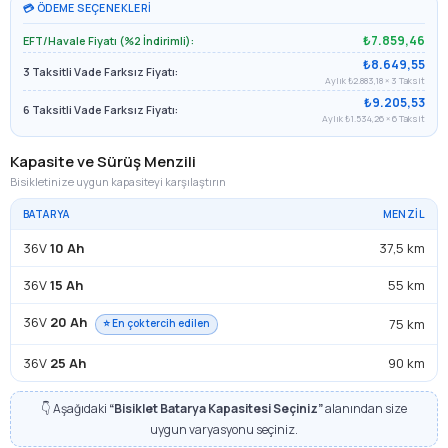
💳 ÖDEME SEÇENEKLERI
₺7.859,46
EFT/Havale Fiyatı (%2 İndirimli):
₺8.649,55
3 Taksitli Vade Farksız Fiyatı:
Aylık ₺2.883,18 × 3 Taksit
₺9.205,53
6 Taksitli Vade Farksız Fiyatı:
Aylık ₺1.534,26 × 6 Taksit
Kapasite ve Sürüş Menzili
Bisikletinize uygun kapasiteyi karşılaştırın
BATARYA
MENZIL
36V
10 Ah
37,5 km
36V
15 Ah
55 km
36V
20 Ah
75 km
⭐ En çok tercih edilen
36V
25 Ah
90 km
👇 Aşağıdaki
“Bisiklet Batarya Kapasitesi Seçiniz”
alanından size
uygun varyasyonu seçiniz.