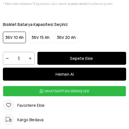
* Menziller ortalama 75 kg sürücü, düz zemin ve pedal destekli kullanım içindir.
Bisiklet Batarya Kapasitesi Seçiniz
36V 10 Ah
36V 15 Ah
36V 20 Ah
WHATSAPPTAN SİPARİŞ VER
Favorilere Ekle
Kargo Bedava