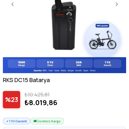
RKS DC15 Batarya
₺10.425,81
23
₺8.019,86
✓ 1 Yıl Garanti
🚚 Ücretsiz Kargo