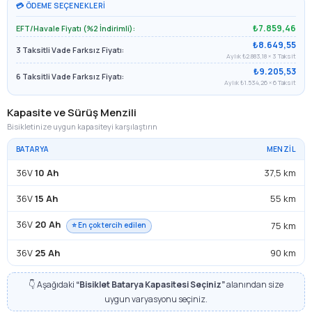
💳 ÖDEME SEÇENEKLERI
₺7.859,46
EFT/Havale Fiyatı (%2 İndirimli):
₺8.649,55
3 Taksitli Vade Farksız Fiyatı:
Aylık ₺2.883,18 × 3 Taksit
₺9.205,53
6 Taksitli Vade Farksız Fiyatı:
Aylık ₺1.534,26 × 6 Taksit
Kapasite ve Sürüş Menzili
Bisikletinize uygun kapasiteyi karşılaştırın
BATARYA
MENZIL
36V
10 Ah
37,5 km
36V
15 Ah
55 km
36V
20 Ah
75 km
⭐ En çok tercih edilen
36V
25 Ah
90 km
👇 Aşağıdaki
“Bisiklet Batarya Kapasitesi Seçiniz”
alanından size
uygun varyasyonu seçiniz.