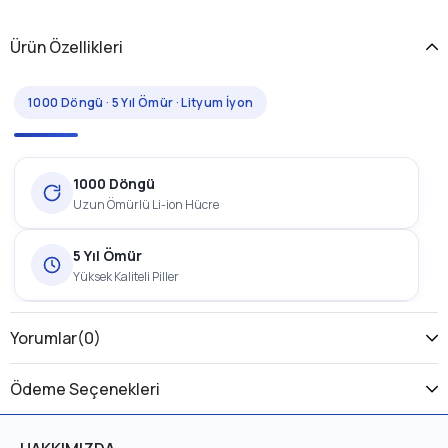
Ürün Özellikleri
1000 Döngü · 5 Yıl Ömür · Lityum İyon
1000 Döngü
Uzun Ömürlü Li-ion Hücre
5 Yıl Ömür
Yüksek Kaliteli Piller
1 Yıl Garanti
Yorumlar
(0)
Üretici Garantili
Ödeme Seçenekleri
RKS DC15 Batarya, elektrikli bisikletler için geliştirilmiş, 1000
şarj döngüsü ve yaklaşık 5 yıl ömre sahip bir
lityum iyon (Li-