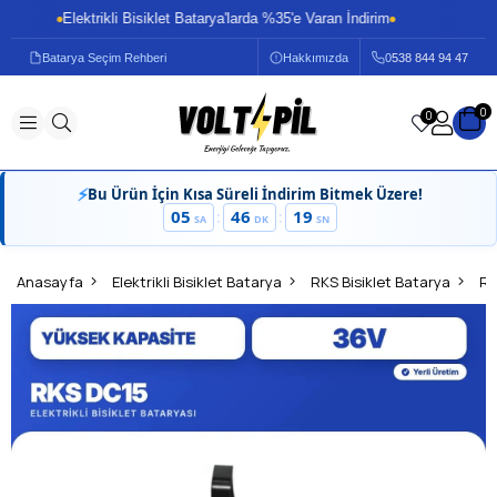
Elektrikli Bisiklet Batarya'larda %35'e Varan İndirim
El
Batarya Seçim Rehberi
Hakkımızda
0
538 844 94 47
0
0
⚡
Bu Ürün İçin Kısa Süreli İndirim Bitmek Üzere!
05
46
19
:
:
SA
DK
SN
Anasayfa
Elektrikli Bisiklet Batarya
RKS Bisiklet Batarya
RK