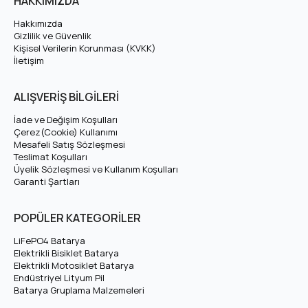
HAKKIMIZDA
ion) batarya
paketidir. RKS DC15 Batarya için teknik
özellikleri, avantajları ve uyumluluk bilgilerini aşağıda
Hakkımızda
Gizlilik ve Güvenlik
bulabilirsiniz.
Kişisel Verilerin Korunması (KVKK)
İletişim
RKS DC15 Batarya Teknik Özellikleri
ALIŞVERİŞ BİLGİLERİ
Nominal Voltaj
36V
İade ve Değişim Koşulları
Çerez(Cookie) Kullanımı
Mesafeli Satış Sözleşmesi
Tam Şarj Voltajı
42V
Teslimat Koşulları
Üyelik Sözleşmesi ve Kullanım Koşulları
Amper (Ah)
Varyasyonlardan Seçiniz
Garanti Şartları
Hücre Dizilimi
10S
POPÜLER KATEGORİLER
LiFePO4 Batarya
Hücre Tipi
Lityum İyon (Li-ion)
Elektrikli Bisiklet Batarya
Elektrikli Motosiklet Batarya
Endüstriyel Lityum Pil
1000 Döngü (yaklaşık 5
Batarya Gruplama Malzemeleri
Çevrim Ömrü
yıl)