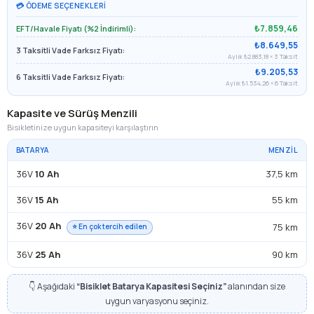
💳 ÖDEME SEÇENEKLERI
₺7.859,46
EFT/Havale Fiyatı (%2 İndirimli):
₺8.649,55
3 Taksitli Vade Farksız Fiyatı:
Aylık ₺2.883,18 × 3 Taksit
₺9.205,53
6 Taksitli Vade Farksız Fiyatı:
Aylık ₺1.534,26 × 6 Taksit
Kapasite ve Sürüş Menzili
Bisikletinize uygun kapasiteyi karşılaştırın
BATARYA
MENZIL
36V
10 Ah
37,5 km
36V
15 Ah
55 km
36V
20 Ah
75 km
⭐ En çok tercih edilen
36V
25 Ah
90 km
👇 Aşağıdaki
“Bisiklet Batarya Kapasitesi Seçiniz”
alanından size
uygun varyasyonu seçiniz.