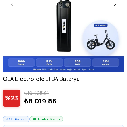
OLA Electrofold EFB4 Batarya
₺10.425,81
23
₺8.019,86
✓ 1 Yıl Garanti
🚚 Ücretsiz Kargo