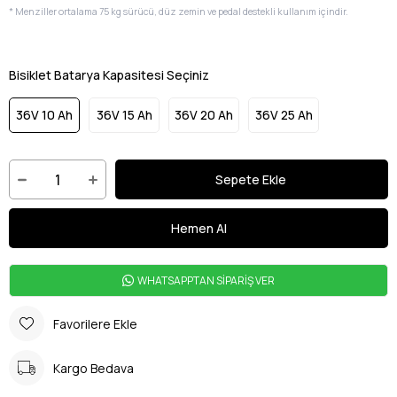
* Menziller ortalama 75 kg sürücü, düz zemin ve pedal destekli kullanım içindir.
Bisiklet Batarya Kapasitesi Seçiniz
36V 10 Ah
36V 15 Ah
36V 20 Ah
36V 25 Ah
WHATSAPPTAN SİPARİŞ VER
Favorilere Ekle
Kargo Bedava