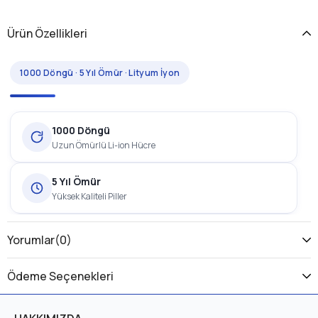
Ürün Özellikleri
1000 Döngü · 5 Yıl Ömür · Lityum İyon
1000 Döngü
Uzun Ömürlü Li-ion Hücre
5 Yıl Ömür
Yüksek Kaliteli Piller
1 Yıl Garanti
Yorumlar
(0)
Üretici Garantili
Ödeme Seçenekleri
OLA Electrofold EFB4 Batarya, elektrikli bisikletler için
geliştirilmiş, 1000 şarj döngüsü ve yaklaşık 5 yıl ömre sahip bir