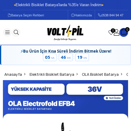
Elektrikli Bisiklet Batarya'larda %35'e Varan İndirim
Ele
Batarya Seçim Rehberi
Hakkımızda
0
538 844 94 47
0
0
⚡
Bu Ürün İçin Kısa Süreli İndirim Bitmek Üzere!
05
46
19
:
:
SA
DK
SN
Anasayfa
Elektrikli Bisiklet Batarya
OLA Bisiklet Batarya
OL