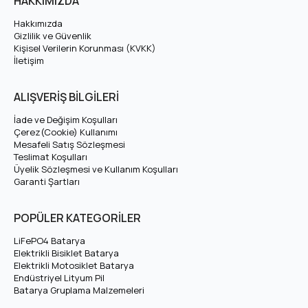
HAKKIMIZDA
lityum iyon (Li-ion) batarya
paketidir. OLA Electrofold EFB4
Batarya için teknik özellikleri, avantajları ve uyumluluk bilgilerini
Hakkımızda
Gizlilik ve Güvenlik
aşağıda bulabilirsiniz.
Kişisel Verilerin Korunması (KVKK)
İletişim
OLA Electrofold EFB4 Batarya Teknik
Özellikleri
ALIŞVERİŞ BİLGİLERİ
İade ve Değişim Koşulları
Nominal Voltaj
36V
Çerez(Cookie) Kullanımı
Mesafeli Satış Sözleşmesi
Teslimat Koşulları
Tam Şarj Voltajı
42V
Üyelik Sözleşmesi ve Kullanım Koşulları
Garanti Şartları
Amper (Ah)
Varyasyonlardan Seçiniz
POPÜLER KATEGORİLER
Hücre Dizilimi
10S
LiFePO4 Batarya
Elektrikli Bisiklet Batarya
Elektrikli Motosiklet Batarya
Hücre Tipi
Lityum İyon (Li-ion)
Endüstriyel Lityum Pil
Batarya Gruplama Malzemeleri
1000 Döngü (yaklaşık 5