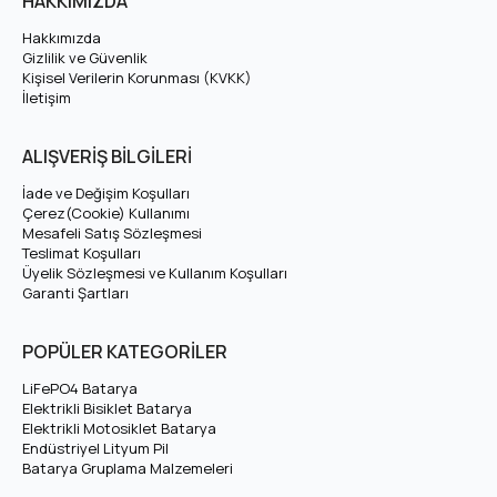
HAKKIMIZDA
lityum iyon (Li-ion) batarya
paketidir. OLA Electrofold EFB1
Batarya için teknik özellikleri, avantajları ve uyumluluk bilgilerini
Hakkımızda
Gizlilik ve Güvenlik
aşağıda bulabilirsiniz.
Kişisel Verilerin Korunması (KVKK)
İletişim
OLA Electrofold EFB1 Batarya Teknik Özellikleri
ALIŞVERİŞ BİLGİLERİ
Nominal Voltaj
36V
İade ve Değişim Koşulları
Çerez(Cookie) Kullanımı
Mesafeli Satış Sözleşmesi
Tam Şarj Voltajı
42V
Teslimat Koşulları
Üyelik Sözleşmesi ve Kullanım Koşulları
Amper (Ah)
Varyasyonlardan Seçiniz
Garanti Şartları
Hücre Dizilimi
10S
POPÜLER KATEGORİLER
LiFePO4 Batarya
Hücre Tipi
Lityum İyon (Li-ion)
Elektrikli Bisiklet Batarya
Elektrikli Motosiklet Batarya
Endüstriyel Lityum Pil
1000 Döngü (yaklaşık 5
Batarya Gruplama Malzemeleri
Çevrim Ömrü
yıl)