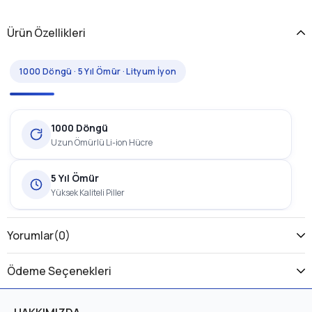
Ürün Özellikleri
1000 Döngü · 5 Yıl Ömür · Lityum İyon
1000 Döngü
Uzun Ömürlü Li-ion Hücre
5 Yıl Ömür
Yüksek Kaliteli Piller
1 Yıl Garanti
Yorumlar
(0)
Üretici Garantili
Ödeme Seçenekleri
OLA Electrofold EFB1 Batarya, elektrikli bisikletler için
geliştirilmiş, 1000 şarj döngüsü ve yaklaşık 5 yıl ömre sahip bir