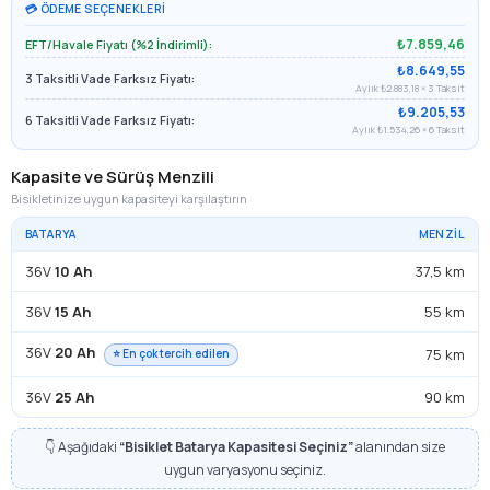
💳 ÖDEME SEÇENEKLERI
₺7.859,46
EFT/Havale Fiyatı (%2 İndirimli):
₺8.649,55
3 Taksitli Vade Farksız Fiyatı:
Aylık ₺2.883,18 × 3 Taksit
₺9.205,53
6 Taksitli Vade Farksız Fiyatı:
Aylık ₺1.534,26 × 6 Taksit
Kapasite ve Sürüş Menzili
Bisikletinize uygun kapasiteyi karşılaştırın
BATARYA
MENZIL
36V
10 Ah
37,5 km
36V
15 Ah
55 km
36V
20 Ah
75 km
⭐ En çok tercih edilen
36V
25 Ah
90 km
👇 Aşağıdaki
“Bisiklet Batarya Kapasitesi Seçiniz”
alanından size
uygun varyasyonu seçiniz.