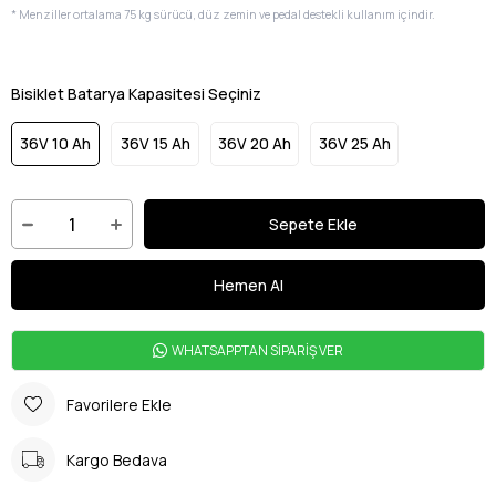
* Menziller ortalama 75 kg sürücü, düz zemin ve pedal destekli kullanım içindir.
Bisiklet Batarya Kapasitesi Seçiniz
36V 10 Ah
36V 15 Ah
36V 20 Ah
36V 25 Ah
WHATSAPPTAN SİPARİŞ VER
Favorilere Ekle
Kargo Bedava