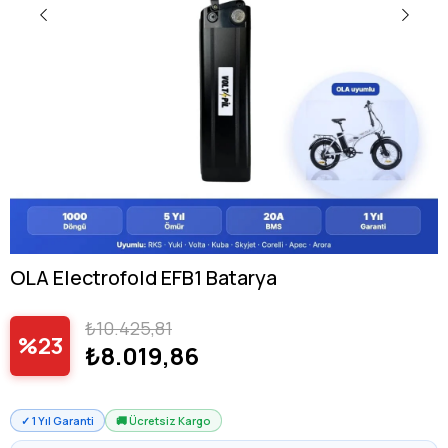
OLA Electrofold EFB1 Batarya
₺10.425,81
23
₺8.019,86
✓ 1 Yıl Garanti
🚚 Ücretsiz Kargo