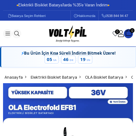
Elektrikli Bisiklet Batarya'larda %35'e Varan İndirim
E
Batarya Seçim Rehberi
Hakkımızda
0
538 844 94 47
0
0
⚡
Bu Ürün İçin Kısa Süreli İndirim Bitmek Üzere!
05
46
19
:
:
SA
DK
SN
Anasayfa
Elektrikli Bisiklet Batarya
OLA Bisiklet Batarya
OL