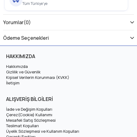
Tüm Türkiye'ye
1 Yıl Garanti
Yorumlar
(0)
Üretici Garantili
Ödeme Seçenekleri
Arora Atak 249 Lityum LiFePO4 Batarya, elektrikli motosiklet,
scooter ve enerji sistemleri için tasarlanmış, 2000 döngü
HAKKIMIZDA
ömre sahip yerli üretim bir
LiFePO4 (Lityum Demir Fosfat)
batarya
paketidir. Aşağıda Arora Atak 249 Lityum LiFePO4
Hakkımızda
Gizlilik ve Güvenlik
Batarya için teknik özellikleri, kullanım avantajlarını ve uyumlu
Kişisel Verilerin Korunması (KVKK)
araç modellerini bulabilirsiniz.
İletişim
Arora Atak 249 Lityum LiFePO4 Batarya Teknik
ALIŞVERİŞ BİLGİLERİ
Özellikleri
İade ve Değişim Koşulları
Çerez(Cookie) Kullanımı
Mesafeli Satış Sözleşmesi
Sistem Voltajı
60V (Nominal 64V)
Teslimat Koşulları
Üyelik Sözleşmesi ve Kullanım Koşulları
Garanti Şartları