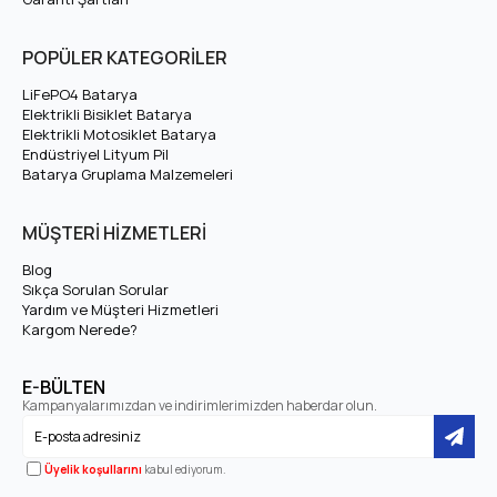
Tam Şarj Voltajı
73V
POPÜLER KATEGORİLER
Amper (Ah)
Varyasyonlardan Seçiniz
LiFePO4 Batarya
Hücre Dizilimi
20S
Elektrikli Bisiklet Batarya
Elektrikli Motosiklet Batarya
Endüstriyel Lityum Pil
LiFePO4 — 32700
Batarya Gruplama Malzemeleri
Hücre Tipi
(Silindirik)
MÜŞTERİ HİZMETLERİ
2000+ Döngü (yaklaşık
Çevrim Ömrü
Blog
10 yıl)
Sıkça Sorulan Sorular
Yardım ve Müşteri Hizmetleri
Maksimum Şarj Akımı
10A
Kargom Nerede?
50A BMS — Maksimum
E-BÜLTEN
BMS / Maksimum Deşarj
Kampanyalarımızdan ve indirimlerimizden haberdar olun.
50A Deşarj
Üyelik koşullarını
kabul ediyorum.
Arora Atak 249 Lityum LiFePO4 Batarya