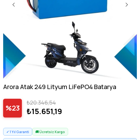
Arora Atak 249 Lityum LiFePO4 Batarya
₺20.346,54
23
₺15.651,19
✓ 1 Yıl Garanti
🚚 Ücretsiz Kargo