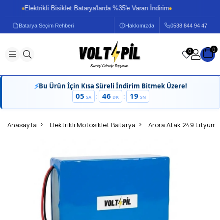
Elektrikli Bisiklet Batarya'larda %35'e Varan İndirim
Ele
Batarya Seçim Rehberi
Hakkımızda
0
538 844 94 47
0
0
⚡
Bu Ürün İçin Kısa Süreli İndirim Bitmek Üzere!
05
46
19
:
:
SA
DK
SN
Anasayfa
Elektrikli Motosiklet Batarya
Arora Atak 249 Lityum 