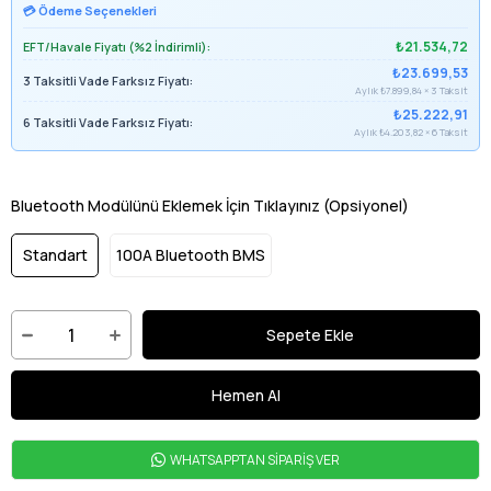
💳 Ödeme Seçenekleri
₺21.534,72
EFT/Havale Fiyatı (%2 İndirimli):
₺23.699,53
3 Taksitli Vade Farksız Fiyatı:
Aylık ₺7.899,84 × 3 Taksit
₺25.222,91
6 Taksitli Vade Farksız Fiyatı:
Aylık ₺4.203,82 × 6 Taksit
Bluetooth Modülünü Eklemek İçin Tıklayınız (Opsiyonel)
Standart
100A Bluetooth BMS
WHATSAPPTAN SİPARİŞ VER