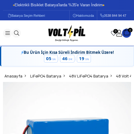
Elektrikli Bisiklet Batarya'larda %35'e Varan İndirim
Ele
Batarya Seçim Rehberi
Hakkımızda
0
538 844 94 47
0
0
⚡
Bu Ürün İçin Kısa Süreli İndirim Bitmek Üzere!
05
46
19
:
:
SA
DK
SN
Anasayfa
LiFePO4 Batarya
48V LiFePO4 Batarya
48 Volt 4