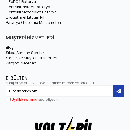
LiFePO4 Batarya
Hücre Dizilimi
16S
Elektrikli Bisiklet Batarya
Elektrikli Motosiklet Batarya
Endüstriyel Lityum Pil
LiFePO4 — 32700
Batarya Gruplama Malzemeleri
Hücre Tipi
(Silindirik)
MÜŞTERİ HİZMETLERİ
2000+ Döngü (yaklaşık
Çevrim Ömrü
Blog
10 yıl)
Sıkça Sorulan Sorular
Yardım ve Müşteri Hizmetleri
Maksimum Şarj Akımı
10A
Kargom Nerede?
30A BMS — Maksimum
E-BÜLTEN
BMS / Maksimum Deşarj
Kampanyalarımızdan ve indirimlerimizden haberdar olun.
30A Deşarj
Üyelik koşullarını
kabul ediyorum.
48 Volt 42 Ah LiFePO4 Batarya Kullanım
Avantajları
48 Volt 42 Ah LiFePO4 Batarya, günlük kullanımda kullanıcısına
şu başlıca avantajları sunar: