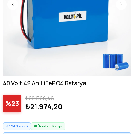
48 Volt 42 Ah LiFePO4 Batarya
₺28.566,46
23
₺21.974,20
✓ 1 Yıl Garanti
🚚 Ücretsiz Kargo