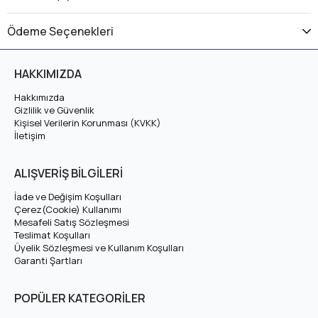
Üretici Garantili
Ödeme Seçenekleri
48 Volt 42 Ah LiFePO4 Batarya, elektrikli motosiklet, scooter
ve enerji sistemleri için tasarlanmış, 2000 döngü ömre sahip
HAKKIMIZDA
yerli üretim bir
LiFePO4 (Lityum Demir Fosfat) batarya
paketidir. Aşağıda 48 Volt 42 Ah LiFePO4 Batarya için teknik
Hakkımızda
Gizlilik ve Güvenlik
özellikleri, kullanım avantajlarını ve uyumlu araç modellerini
Kişisel Verilerin Korunması (KVKK)
bulabilirsiniz.
İletişim
48 Volt 42 Ah LiFePO4 Batarya Teknik
ALIŞVERİŞ BİLGİLERİ
Özellikleri
İade ve Değişim Koşulları
Çerez(Cookie) Kullanımı
Mesafeli Satış Sözleşmesi
Sistem Voltajı
48V (Nominal 51,2V)
Teslimat Koşulları
Üyelik Sözleşmesi ve Kullanım Koşulları
Garanti Şartları
Tam Şarj Voltajı
58,4V
POPÜLER KATEGORİLER
Amper (Ah)
Varyasyonlardan Seçiniz