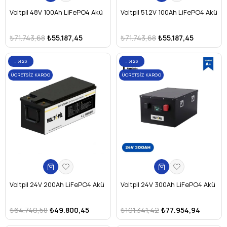
enerji alırken, LiFePO4 aküden 100Ah'nin tamamını alırsınız.
Voltpil 48V 100Ah LiFePO4 Akü
Voltpil 51.2V 100Ah LiFePO4 Akü
Yani aynı kapasitede bir LiFePO4 akü, pratikte iki kat daha fazla
kullanım süresi sağlar. Üstelik yaklaşık 20-25 kg daha hafiftir.
₺71.743,68
₺55.187,45
₺71.743,68
₺55.187,45
Soru: LiFePO4 aküyü şarj etmek için invertörümü
değiştirmem gerekir mi?
Cevap:
Çoğu modern akıllı
%23
%23
invertörde "Lithium" veya "LiFePO4" modu bulunur. Volt Pil
ÜCRETSIZ KARGO
ÜCRETSIZ KARGO
olarak, sisteminizin parametrelerine tam uyum sağlayacak
BMS yapılandırmasıyla akünüzü hazırlıyoruz.
Soru: LiFePO4 aküler patlar mı?
Cevap:
Hayır. LiFePO4
kimyası, lityum teknolojileri arasındaki en güvenli yapıdır. Aşırı
ısınma, delinme veya kısa devre durumlarında dahi yanma veya
patlama riski taşımaz; güvenle yaşam alanlarınızda
kullanabilirsiniz.
Voltpil 24V 200Ah LiFePO4 Akü
Voltpil 24V 300Ah LiFePO4 Akü
₺64.740,58
₺49.800,45
₺101.341,42
₺77.954,94