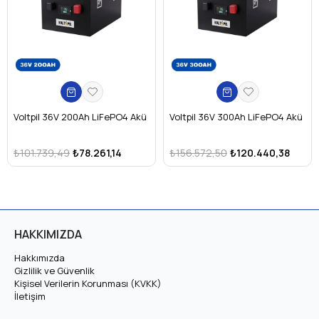
Voltpil 36V 200Ah LiFePO4 Akü
Voltpil 36V 300Ah LiFePO4 Akü
₺101.739,49
₺78.261,14
₺156.572,50
₺120.440,38
HAKKIMIZDA
Hakkımızda
Gizlilik ve Güvenlik
Kişisel Verilerin Korunması (KVKK)
İletişim