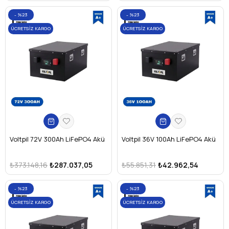
%23
%23
ÜCRETSIZ KARGO
ÜCRETSIZ KARGO
Voltpil 72V 300Ah LiFePO4 Akü
Voltpil 36V 100Ah LiFePO4 Akü
₺373.148,16
₺287.037,05
₺55.851,31
₺42.962,54
%23
%23
ÜCRETSIZ KARGO
ÜCRETSIZ KARGO