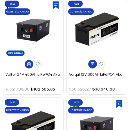
%23
%23
ÜCRETSIZ KARGO
ÜCRETSIZ KARGO
Voltpil 24V 400Ah LiFePO4 Akü
Voltpil 12V 300Ah LiFePO4 Akü
₺132.998,90
₺102.306,85
₺50.623,27
₺38.940,98
%23
%23
ÜCRETSIZ KARGO
ÜCRETSIZ KARGO