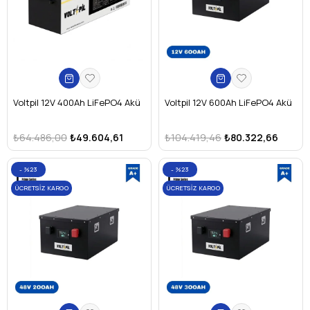
Voltpil 12V 400Ah LiFePO4 Akü
Voltpil 12V 600Ah LiFePO4 Akü
₺64.486,00
₺49.604,61
₺104.419,46
₺80.322,66
%23
%23
ÜCRETSIZ KARGO
ÜCRETSIZ KARGO