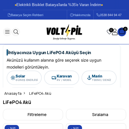
Elektrikli Bisiklet Batarya'larda %35'e Varan İndirim
El
Batarya Seçim Rehberi
Hakkımızda
0
538 844 94 47
0
0
İhtiyacınıza Uygun LiFePO4 Aküyü Seçin
Akünüzü kullanım alanına göre seçerek size uygun
modelleri görüntüleyin.
Solar
Karavan
Marin
GÜNEŞ ENERJISI
RV / MOBIL
TEKNE / DENIZ
Forklift
UPS
Anasayfa
LiFePO4 Akü
ENDÜSTRIYEL
KESINTISIZ GÜÇ
LiFePO4 Akü
LiFePO4 Akü
Filtreleme
Sıralama
LiFePO4 Akü: Jel Akülerin Ötesinde Yeni Nesil
%23
%23