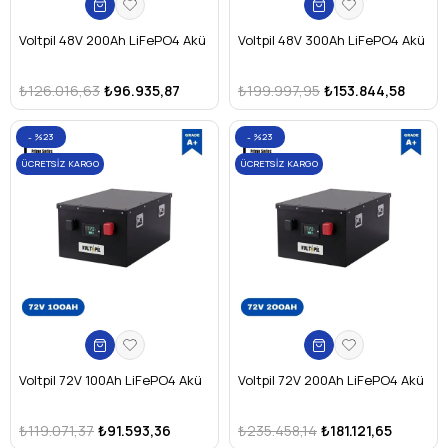
Voltpil 48V 200Ah LiFePO4 Akü
Voltpil 48V 300Ah LiFePO4 Akü
₺126.016,63
₺96.935,87
₺199.997,95
₺153.844,58
%23
%23
ÜCRETSIZ KARGO
ÜCRETSIZ KARGO
Voltpil 72V 100Ah LiFePO4 Akü
Voltpil 72V 200Ah LiFePO4 Akü
₺119.071,37
₺91.593,36
₺235.458,14
₺181.121,65